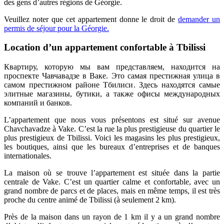
des gens d’autres régions de Géorgie.
Veuillez noter que cet appartement donne le droit de
demander un
permis de séjour pour la Géorgie.
Location d’un appartement confortable à Tbilissi
Квартиру, которую мы вам представляем, находится на
проспекте Чавчавадзе в Ваке. Это самая престижная улица в
самом престижном районе Тбилиси. Здесь находятся самые
элитные магазины, бутики, а также офисы международных
компаний и банков.
L’appartement que nous vous présentons est situé sur avenue
Chavchavadze à Vake. C’est la rue la plus prestigieuse du quartier le
plus prestigieux de Tbilissi. Voici les magasins les plus prestigieux,
les boutiques, ainsi que les bureaux d’entreprises et de banques
internationales.
La maison où se trouve l’appartement est située dans la partie
centrale de Vake. C’est un quartier calme et confortable, avec un
grand nombre de parcs et de places, mais en même temps, il est très
proche du centre animé de Tbilissi (à seulement 2 km).
Près de la maison dans un rayon de 1 km il y a un grand nombre