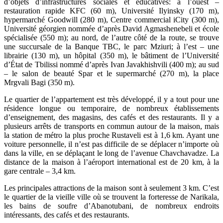
d’objets d’infrastructures sociales et éducatives: à l’ouest –
restauration rapide KFC (60 m), Université Ilyinsky (170 m),
hypermarché Goodwill (280 m), Centre commercial iCity (300 m),
Université géorgien nommée d’après David Agmashenebeli et école
spécialisée (550 m); au nord, de l’autre côté de la route, se trouve
une succursale de la Banque TBC, le parc Mziuri; à l’est – une
librairie (130 m), un hôpital (350 m), le bâtiment de l’Université
d’État de Tbilissi nommé d’après Ivan Javakhishvili (400 m); au sud
– le salon de beauté Spar et le supermarché (270 m), la place
Mrgvali Bagi (350 m).
Le quartier de l’appartement est très développé, il y a tout pour une
résidence longue ou temporaire, de nombreux établissements
d’enseignement, des magasins, des cafés et des restaurants. Il y a
plusieurs arrêts de transports en commun autour de la maison, mais
la station de métro la plus proche Rustaveli est à 1,6 km. Ayant une
voiture personnelle, il n’est pas difficile de se déplacer n’importe où
dans la ville, en se déplaçant le long de l’avenue Chavchavadze. La
distance de la maison à l’aéroport international est de 20 km, à la
gare centrale – 3,4 km.
Les principales attractions de la maison sont à seulement 3 km. C’est
le quartier de la vieille ville où se trouvent la forteresse de Narikala,
les bains de soufre d’Abanotubani, de nombreux endroits
intéressants, des cafés et des restaurants.