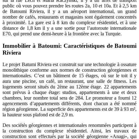
sur la rue Lech et Maria Kaczynski, il y a un arrêt de transport
public où vous pouvez prendre les routes 2a, 10 et 10a. Et à 2,5 km
de Batoumi Riviera, il y a un aéroport international, un grand
nombre de cafés, restaurants et magasins sont également concentrés
à proximité. La gare est à 8 km du complexe résidentiel, et à une
distance de 1,8 km il y a une sortie pour l’autoroute internationale
E70, qui prend une demi-heure à la frontière avec la Turquie.
Immobilier à Batoumi: Caractéristiques de Batoumi
Riviera
Le projet Batumi Riviera est construit sur une technologie à ossature
monolithique conforme aux normes de construction géorgiennes et
internationales. C’est un bâtiment de 15 étages, où sur le toit il y
aura une piscine, un café, un restaurant, une salle de fitness. Les
logements seront situés du 2ème au 12ème étage. 22 appartements
sont prévus à chaque étage: studios, appartements à une et deux
chambres, leur nombre total sera de 284. Le promoteur a fourni 12
agencements d’appartements différents, dont chacun a été nommé
région géorgienne. La superficie des appartements est de 39 à 93 m²,
la hauteur sous plafond est de 2,9 m.
Des sociétés géorgiennes et internationales renommées participent à
la construction du complexe résidentiel. Ainsi, les travaux de
construction sont effectués par la société géorgienne «Anagi», qui