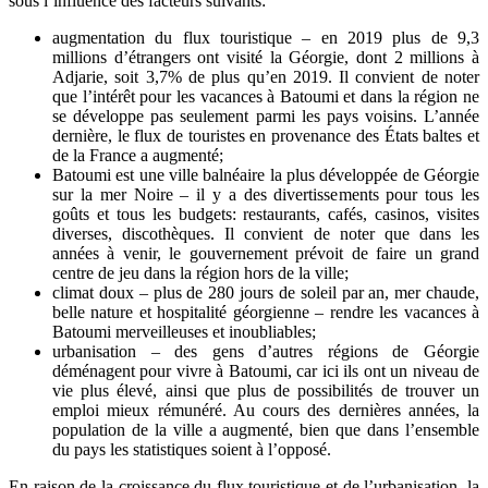
sous l’influence des facteurs suivants:
augmentation du flux touristique – en 2019 plus de 9,3
millions d’étrangers ont visité la Géorgie, dont 2 millions à
Adjarie, soit 3,7% de plus qu’en 2019. Il convient de noter
que l’intérêt pour les vacances à Batoumi et dans la région ne
se développe pas seulement parmi les pays voisins. L’année
dernière, le flux de touristes en provenance des États baltes et
de la France a augmenté;
Batoumi est une ville balnéaire la plus développée de Géorgie
sur la mer Noire – il y a des divertissements pour tous les
goûts et tous les budgets: restaurants, cafés, casinos, visites
diverses, discothèques. Il convient de noter que dans les
années à venir, le gouvernement prévoit de faire un grand
centre de jeu dans la région hors de la ville;
climat doux – plus de 280 jours de soleil par an, mer chaude,
belle nature et hospitalité géorgienne – rendre les vacances à
Batoumi merveilleuses et inoubliables;
urbanisation – des gens d’autres régions de Géorgie
déménagent pour vivre à Batoumi, car ici ils ont un niveau de
vie plus élevé, ainsi que plus de possibilités de trouver un
emploi mieux rémunéré. Au cours des dernières années, la
population de la ville a augmenté, bien que dans l’ensemble
du pays les statistiques soient à l’opposé.
En raison de la croissance du flux touristique et de l’urbanisation, la