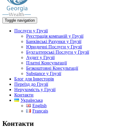
Toggle navigation
Послуги у Грузії
Реєстрація компаній у Грузії
Банківські Рахунки у Грузії
Юридичні Послуги у Грузії
Бухгалтерські Послуги у Грузії
Аудит у Грузії
Платні Консультації
Безкоштовні Консультації
Substance у Грузії
Блог для Iнвесторів
Переїзд до Грузії
Нерухомість у Грузії
Контакти
Українська
English
Français
Контакти